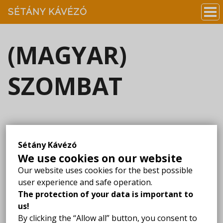
SÉTÁNY KÁVÉZÓ
(MAGYAR)
SZOMBAT
Sorry, this entry is only available in
Magyar
.
Sétány Kávézó
We use cookies on our website
Our website uses cookies for the best possible
user experience and safe operation.
SÉTÁNY KÁVÉZÓ ÉS PALACSINTÁZÓ
The protection of your data is important to
4200 Hajdúszoboszló,
us!
Mátyás király sétány 6.
By clicking the “Allow all” button, you consent to