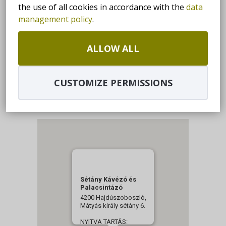
the use of all cookies in accordance with the
data
NYITVA TARTÁS:
management policy
.
Hétfő - Vasárnap: 09:00-23:00
ALLOW ALL
GET DIRECTIONS
+36 30/634-2117
CUSTOMIZE PERMISSIONS
KOVZITA72@GMAIL.COM
Sétány Kávézó és
Palacsintázó
4200 Hajdúszoboszló,
Mátyás király sétány 6.
NYITVA TARTÁS: