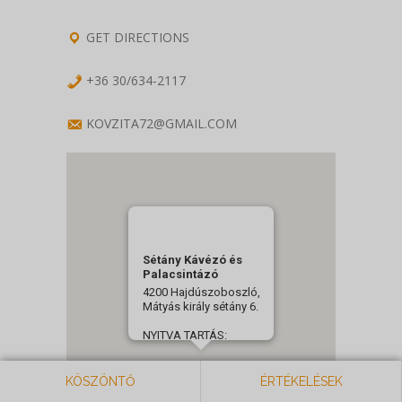
GET DIRECTIONS
+36 30/634-2117
KOVZITA72@GMAIL.COM
Sétány Kávézó és
Palacsintázó
4200 Hajdúszoboszló,
Mátyás király sétány 6.
NYITVA TARTÁS:
Hétfő - Vasárnap: 09:00-
23:00
KÖSZÖNTŐ
ÉRTÉKELÉSEK
+36 30/634-2117