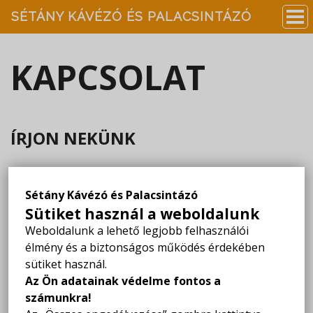
SÉTÁNY KÁVÉZÓ ÉS PALACSINTÁZÓ
KAPCSOLAT
ÍRJON NEKÜNK
Név
*
Sétány Kávézó és Palacsintázó
Sütiket használ a weboldalunk
Weboldalunk a lehető legjobb felhasználói
élmény és a biztonságos működés érdekében
Email
*
sütiket használ.
Az Ön adatainak védelme fontos a
számunkra!