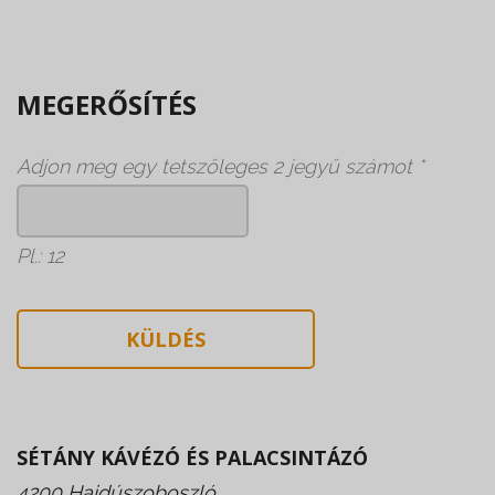
MEGERŐSÍTÉS
Adjon meg egy tetszőleges 2 jegyű számot
*
Pl.: 12
SÉTÁNY KÁVÉZÓ ÉS PALACSINTÁZÓ
4200 Hajdúszoboszló,