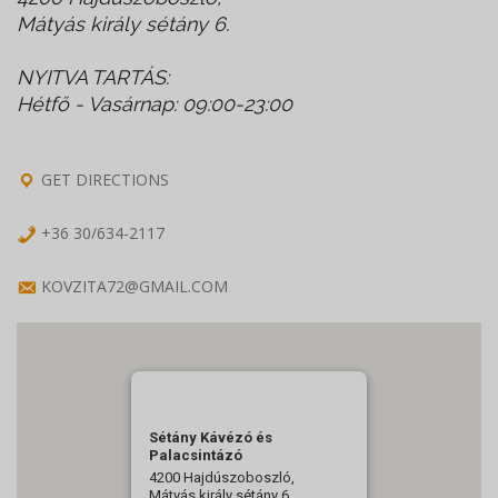
Mátyás király sétány 6.
NYITVA TARTÁS:
Hétfő - Vasárnap: 09:00-23:00
GET DIRECTIONS
+36 30/634-2117
KOVZITA72@GMAIL.COM
Sétány Kávézó és
Palacsintázó
4200 Hajdúszoboszló,
Mátyás király sétány 6.