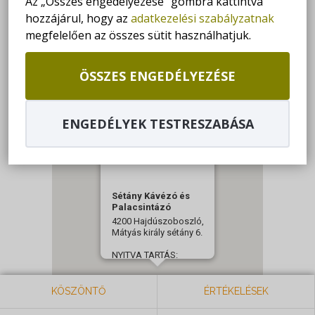
Az „Összes engedélyezése” gombra kattintva
hozzájárul, hogy az
adatkezelési szabályzatnak
GET DIRECTIONS
megfelelően az összes sütit használhatjuk.
+36 30/634-2117
ÖSSZES ENGEDÉLYEZÉSE
KOVZITA72@GMAIL.COM
ENGEDÉLYEK TESTRESZABÁSA
Sétány Kávézó és
Palacsintázó
4200 Hajdúszoboszló,
Mátyás király sétány 6.
NYITVA TARTÁS:
Hétfő - Vasárnap: 09:00-
23:00
KÖSZÖNTŐ
ÉRTÉKELÉSEK
+36 30/634-2117