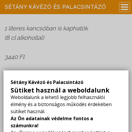
SÉTÁNY KÁVÉZÓ ÉS PALACSINTÁZÓ
1 literes kancsóban is kaphatók
(8 cl alkohollal)
3440 Ft
Sétány Kávézó és Palacsintázó
SÉTÁNY KÁVÉZÓ ÉS PALACSINTÁZÓ
Sütiket használ a weboldalunk
4200 Hajdúszoboszló,
Weboldalunk a lehető legjobb felhasználói
Mátyás király sétány 6.
élmény és a biztonságos működés érdekében
sütiket használ.
NYITVA TARTÁS:
Az Ön adatainak védelme fontos a
Hétfő - Vasárnap: 09:00-23:00
számunkra!