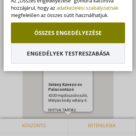
Az „Összes engedélyezése” gombra kattintva
hozzájárul, hogy az
adatkezelési szabályzatnak
GET DIRECTIONS
megfelelően az összes sütit használhatjuk.
+36 30/634-2117
ÖSSZES ENGEDÉLYEZÉSE
KOVZITA72@GMAIL.COM
ENGEDÉLYEK TESTRESZABÁSA
Sétány Kávézó és
Palacsintázó
4200 Hajdúszoboszló,
Mátyás király sétány 6.
NYITVA TARTÁS:
Hétfő - Vasárnap: 09:00-
23:00
KÖSZÖNTŐ
ÉRTÉKELÉSEK
+36 30/634-2117