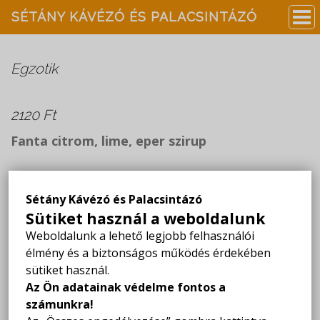
SÉTÁNY KÁVÉZÓ ÉS PALACSINTÁZÓ
Egzotik
2120 Ft
Fanta citrom, lime, eper szirup
Sétány Kávézó és Palacsintázó
SÉTÁNY KÁVÉZÓ ÉS PALACSINTÁZÓ
Sütiket használ a weboldalunk
4200 Hajdúszoboszló,
Weboldalunk a lehető legjobb felhasználói
Mátyás király sétány 6.
élmény és a biztonságos működés érdekében
sütiket használ.
NYITVA TARTÁS:
Az Ön adatainak védelme fontos a
Hétfő - Vasárnap: 09:00-23:00
számunkra!