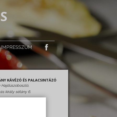
S
IMPRESSZUM
ÁNY KÁVÉZÓ ÉS PALACSINTÁZÓ
 Hajdúszoboszló,
ás király sétány 6.
VA TARTÁS:
ő - Vasárnap: 09:00-23:00