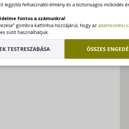
ő legjobb felhasználói élmény és a biztonságos működés é
G
édelme fontos a számunkra!
ezése” gombra kattintva hozzájárul, hogy az
adatkezelési 
+
es sütit használhatjuk.
K
EK TESTRESZABÁSA
ÖSSZES ENGEDÉ