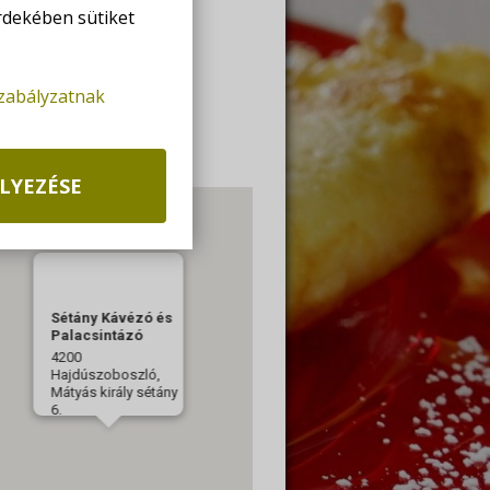
rdekében sütiket
ET DIRECTIONS
szabályzatnak
36 30/634-2117
OVZITA72@GMAIL.COM
LYEZÉSE
Sétány Kávézó és
Palacsintázó
4200
Hajdúszoboszló,
Mátyás király sétány
6.
NYITVA TARTÁS:
Hétfő - Vasárnap:
09:00-23:00