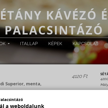
SÉTÁNY KÁVÉZÓ É
PALACSINTÁZÓ
POK
ITALLAP
KÉPEK
KAPCSOLAT
SÉT
4120 Ft
4200
rdi Superior, menta,
Máty
NYIT
Palacsintázó
Hétf
ál a weboldalunk