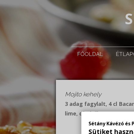
FŐOLDAL
ÉTLA
Mojito kehely
3 adag fagylalt, 4 cl Baca
lime, díszítők
Sétány Kávézó és 
Sütiket haszn